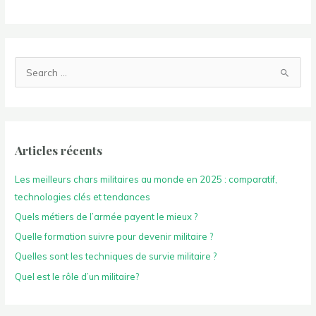
R
e
c
h
e
Articles récents
r
Les meilleurs chars militaires au monde en 2025 : comparatif,
c
technologies clés et tendances
h
e
Quels métiers de l’armée payent le mieux ?
r
Quelle formation suivre pour devenir militaire ?
Quelles sont les techniques de survie militaire ?
:
Quel est le rôle d’un militaire?