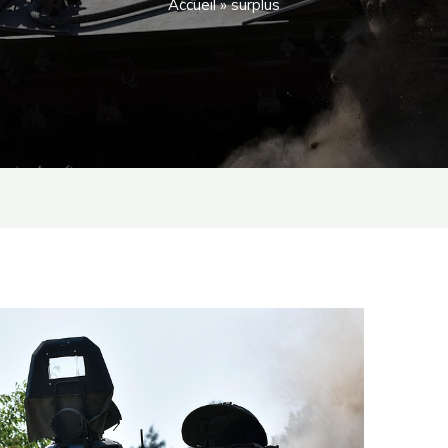
Accueil
»
surplus