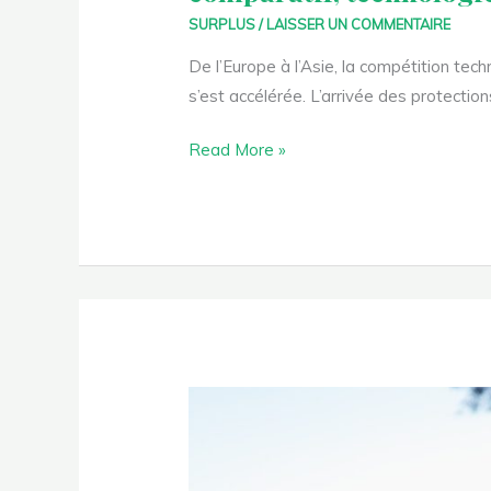
SURPLUS
/
LAISSER UN COMMENTAIRE
De l’Europe à l’Asie, la compétition tec
s’est accélérée. L’arrivée des protectio
Read More »
Fév
15
Pourquoi
2023
acheter
dans
un