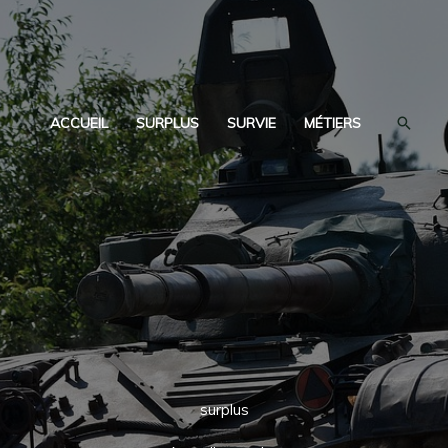
Reche
ACCUEIL
SURPLUS
SURVIE
MÉTIERS
surplus