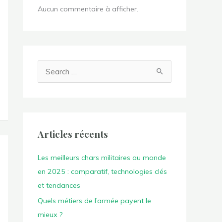
Aucun commentaire à afficher.
R
e
c
h
e
Articles récents
r
c
Les meilleurs chars militaires au monde
h
en 2025 : comparatif, technologies clés
e
et tendances
r
Quels métiers de l’armée payent le
mieux ?