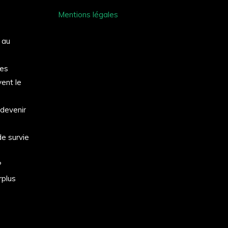
Mentions légales
s au
ces
ent le
 devenir
de survie
?
rplus