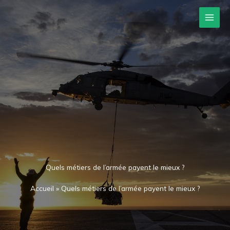
Aller
au
contenu
Quels métiers de l’armée payent le mieux ?
Accueil
»
Quels métiers de l’armée payent le mieux ?