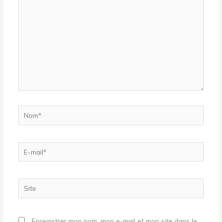
Nom*
E-
mail*
Site
Enregistrer mon nom, mon e-mail et mon site dans le