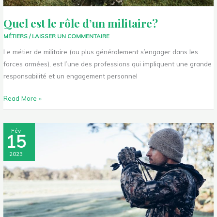
Quel est le rôle d’un militaire?
MÉTIERS
/
LAISSER UN COMMENTAIRE
Le métier de militaire (ou plus généralement s’engager dans les
forces armées), est l’une des professions qui impliquent une grande
responsabilité et un engagement personnel
Read More »
Pourquoi
Fév
15
acheter
dans
2023
un
surplus
militaire?