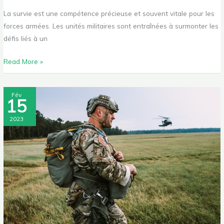
La survie est une compétence précieuse et souvent vitale pour les
forces armées. Les unités militaires sont entraînées à surmonter les
défis liés à un
Read More »
Quel
Fév
15
est
le
2023
rôle
d’un
militaire?