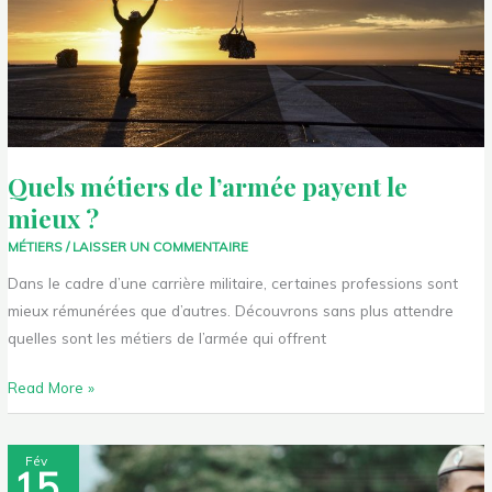
?
Quels métiers de l’armée payent le
mieux ?
MÉTIERS
/
LAISSER UN COMMENTAIRE
Dans le cadre d’une carrière militaire, certaines professions sont
mieux rémunérées que d’autres. Découvrons sans plus attendre
quelles sont les métiers de l’armée qui offrent
Read More »
Quelle
Fév
15
formation