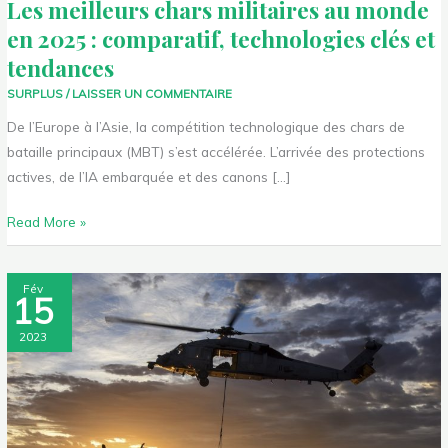
Les meilleurs chars militaires au monde
tendances
en 2025 : comparatif, technologies clés et
tendances
SURPLUS
/
LAISSER UN COMMENTAIRE
De l’Europe à l’Asie, la compétition technologique des chars de
bataille principaux (MBT) s’est accélérée. L’arrivée des protections
actives, de l’IA embarquée et des canons […]
Read More »
Quels
Fév
15
métiers
de
2023
l’armée
payent
le
mieux