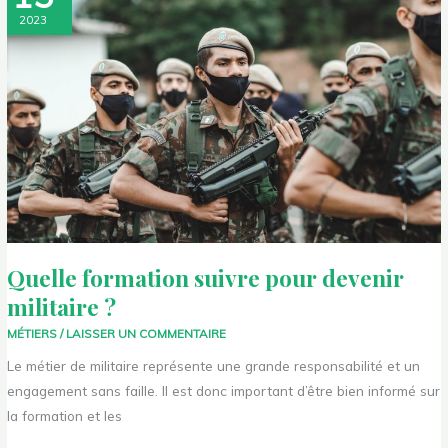
suivre
2023
pour
devenir
militaire
?
Quelle formation suivre pour devenir
militaire ?
MÉTIERS
/
LAISSER UN COMMENTAIRE
Le métier de militaire représente une grande responsabilité et un
engagement sans faille. Il est donc important d’être bien informé sur
la formation et les