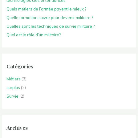
technologies clés et tendances
h
e
Quels métiers de l’armée payent le mieux ?
r
Quelle formation suivre pour devenir militaire ?
Quelles sont les techniques de survie militaire ?
:
Quel est le rôle d’un militaire?
Catégories
Métiers
(3)
surplus
(2)
Survie
(2)
Archives