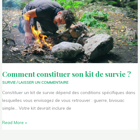
kit
de
survie
?
Comment constituer son kit de survie ?
SURVIE
/
LAISSER UN COMMENTAIRE
Constituer un kit de survie dépend des conditions spécifiques dans
lesquelles vous envisagez de vous retrouver : guerre, bivouac
simple… Votre kit devrait inclure de
Read More »