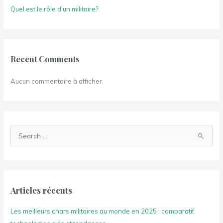
Quel est le rôle d’un militaire?
Recent Comments
Aucun commentaire à afficher.
R
e
c
h
e
Articles récents
r
Les meilleurs chars militaires au monde en 2025 : comparatif,
c