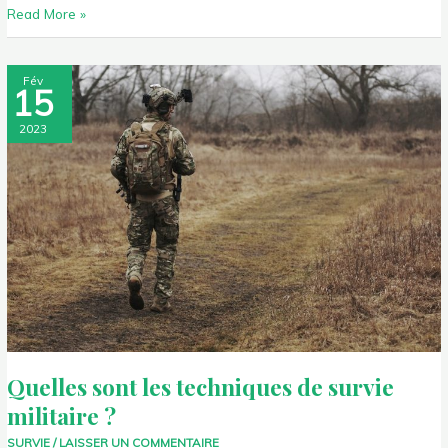
Read More »
Quelles
Fév
15
sont
les
2023
techniques
de
survie
militaire ?
Quelles sont les techniques de survie
militaire ?
SURVIE
/
LAISSER UN COMMENTAIRE