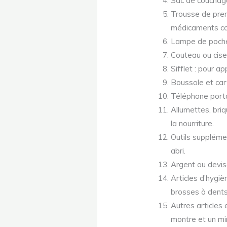
Sac de couchage
Trousse de prem
médicaments con
Lampe de poche o
Couteau ou cisea
Sifflet : pour ap
Boussole et cart
Téléphone portab
Allumettes, briq
la nourriture.
Outils supplémen
abri.
Argent ou devise
Articles d’hygiè
brosses à dents
Autres articles
montre et un mir