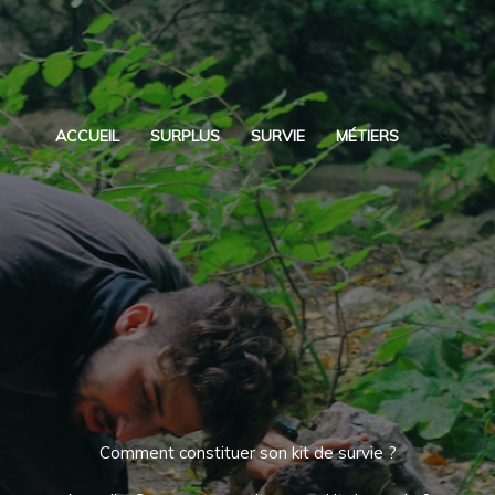
Reche
ACCUEIL
SURPLUS
SURVIE
MÉTIERS
Comment constituer son kit de survie ?