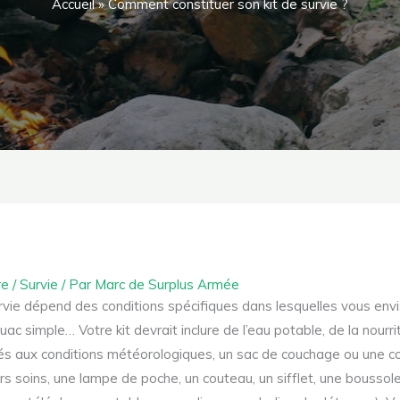
Accueil
»
Comment constituer son kit de survie ?
re
/
Survie
/ Par
Marc de Surplus Armée
urvie dépend des conditions spécifiques dans lesquelles vous en
ouac simple… Votre kit devrait inclure de l’eau potable, de la nourr
 aux conditions météorologiques, un sac de couchage ou une co
s soins, une lampe de poche, un couteau, un sifflet, une bousso