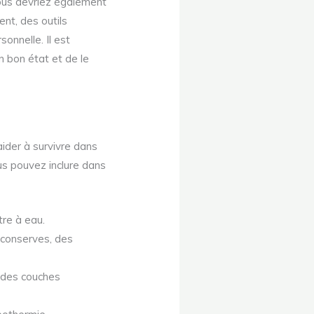
ous devriez également
nt, des outils
sonnelle. Il est
n bon état et de le
aider à survivre dans
us pouvez inclure dans
tre à eau.
 conserves, des
 des couches