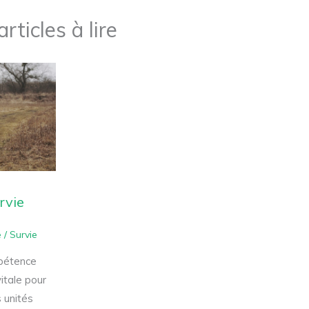
rticles à lire
rvie
e
/
Survie
mpétence
itale pour
 unités