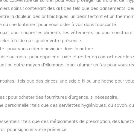
 ou couverture de survie : pour vous protéger du froid et de l’hy
iers soins : contenant des articles tels que des pansements, d
tre la douleur, des antibiotiques, un désinfectant et un thermom
u une lanterne : pour vous aider à voir dans l’obscurité.
ux : pour couper les aliments, les vêtements, ou pour construire 
peler à l’aide ou signaler votre présence.
e : pour vous aider à naviguer dans la nature.
le ou radio : pour appeler à l’aide et rester en contact avec les 
uet ou autre moyen d’allumage : pour allumer un feu pour vous ré
taires : tels que des pinces, une scie à fil ou une hache pour vous
s : pour acheter des fournitures d’urgence, si nécessaire.
ne personnelle : tels que des serviettes hygiéniques, du savon, du
.
 essentiels : tels que des médicaments de prescription, des lunet
oir pour signaler votre présence.