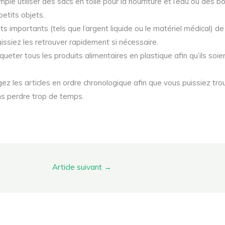
le utiliser des sacs en toile pour la nourriture et l’eau ou des b
 petits objets.
s importants (tels que l’argent liquide ou le matériel médical) d
issiez les retrouver rapidement si nécessaire.
eter tous les produits alimentaires en plastique afin qu’ils soi
ez les articles en ordre chronologique afin que vous puissiez tr
s perdre trop de temps.
Article suivant
→