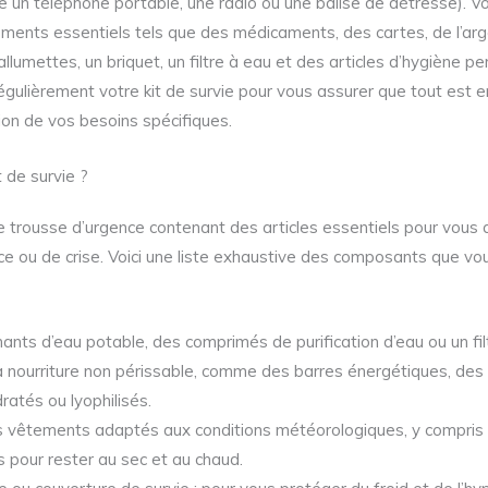
un téléphone portable, une radio ou une balise de détresse). V
éments essentiels tels que des médicaments, des cartes, de l’arge
lumettes, un briquet, un filtre à eau et des articles d’hygiène per
régulièrement votre kit de survie pour vous assurer que tout est e
ion de vos besoins spécifiques.
 de survie ?
ne trousse d’urgence contenant des articles essentiels pour vous 
ce ou de crise. Voici une liste exhaustive des composants que vo
ants d’eau potable, des comprimés de purification d’eau ou un fil
 la nourriture non périssable, comme des barres énergétiques, des
ratés ou lyophilisés.
s vêtements adaptés aux conditions météorologiques, y compris
 pour rester au sec et au chaud.